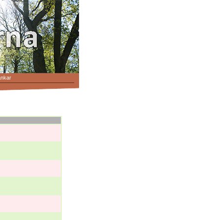
änkar