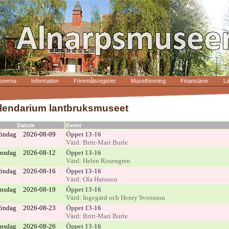
seerna
Information
Föremålsregister
Museiförening
Finansiärer
L
lendarium lantbruksmuseet
Datum
Event
öndag
2026-08-09
Öppet 13-16
Värd: Britt-Mari Burle
nsdag
2026-08-12
Öppet 13-16
Värd: Helen Rosengren
öndag
2026-08-16
Öppet 13-16
Värd: Ola Hansson
nsdag
2026-08-19
Öppet 13-16
Värd: Ingegärd och Henry Svensson
öndag
2026-08-23
Öppet 13-16
Värd: Britt-Mari Burle
nsdag
2026-08-26
Öppet 13-16