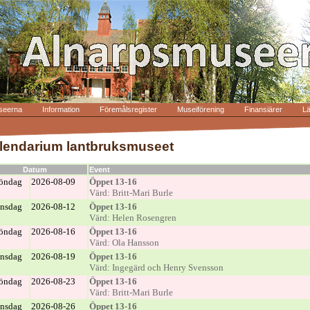
seerna
Information
Föremålsregister
Museiförening
Finansiärer
L
lendarium lantbruksmuseet
Datum
Event
öndag
2026-08-09
Öppet 13-16
Värd: Britt-Mari Burle
nsdag
2026-08-12
Öppet 13-16
Värd: Helen Rosengren
öndag
2026-08-16
Öppet 13-16
Värd: Ola Hansson
nsdag
2026-08-19
Öppet 13-16
Värd: Ingegärd och Henry Svensson
öndag
2026-08-23
Öppet 13-16
Värd: Britt-Mari Burle
nsdag
2026-08-26
Öppet 13-16