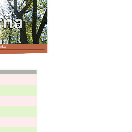
änkar