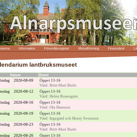
seerna
Information
Föremålsregister
Museiförening
Finansiärer
L
lendarium lantbruksmuseet
Datum
Event
öndag
2026-08-09
Öppet 13-16
Värd: Britt-Mari Burle
nsdag
2026-08-12
Öppet 13-16
Värd: Helen Rosengren
öndag
2026-08-16
Öppet 13-16
Värd: Ola Hansson
nsdag
2026-08-19
Öppet 13-16
Värd: Ingegärd och Henry Svensson
öndag
2026-08-23
Öppet 13-16
Värd: Britt-Mari Burle
nsdag
2026-08-26
Öppet 13-16