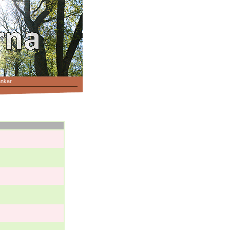
änkar